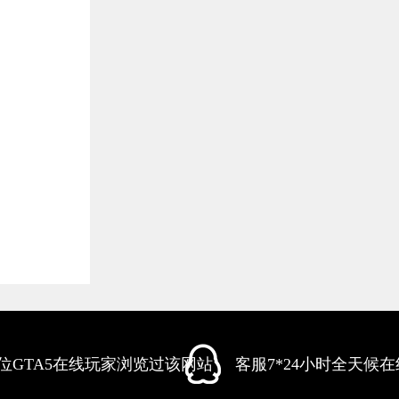
9+位GTA5在线玩家浏览过该网站
客服7*24小时全天候