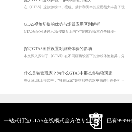
在《GTA5》这款游戏中，模组、插件和脚本的应用很大丰富了玩···
GTA5视角切换的优势与场景应用区别解析
GTA5玩家可通过PC版按键盘上的”V”键或PS版本点击触摸···
探讨GTA5画质设置对游戏体验的影响
本文深入探讨了《GTA5》在不同画质设置下的游戏体验差异，分···
什么是独狼玩家？为什么GTA5中那么多独狼玩家
在GTA5线上模式中，“独狼玩家”是指那些喜欢单独进行任务和···
一站式打造GTA5在线模式全方位专业服务
已有999