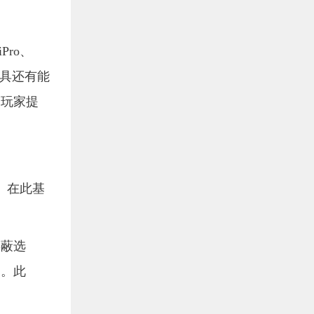
Pro、
工具还有能
的玩家提
。在此基
屏蔽选
户。此