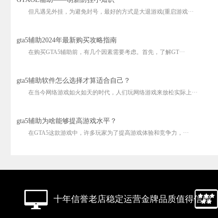
但凡遇见外挂，为避免封号，最好的方式是大退游戏(重启游戏···
gta5辅助2024年最新购买攻略指南
在购买GTA5辅助前，有几个因素需要考虑。首先，了解GT···
gta5辅助软件怎么选择才算适合自己？
在当今网络游戏如火如天的时代，人们玩网络游戏来放松实际上···
gta5辅助为啥能够提高游戏水平？
在GTA5这款游戏中，许多玩家为了提高游戏体验和竞争力，···
十年信誉老店稳定运营金牌品质值得信赖