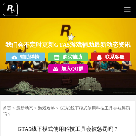

辅助介绍
使用教程
辅助产品
辅助功能
辅助视频
辅助列表
最新动态
查询订单
首页
我们会不定时更新GTA5游戏辅助最新动态资讯
辅助详情
购买辅助
联系客服
加入QQ群
首页
>
最新动态
>
游戏攻略
> GTA5线下模式使用科技工具会被惩罚
吗？
GTA5线下模式使用科技工具会被惩罚吗？