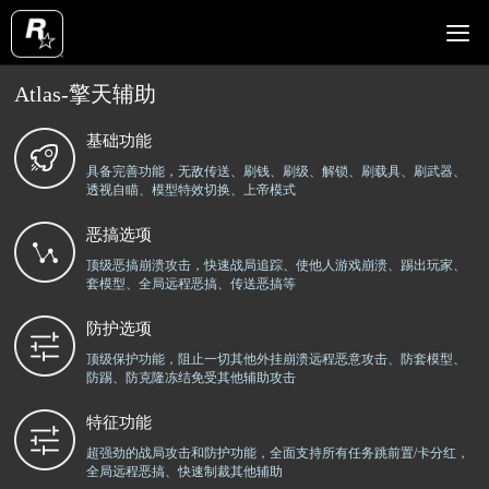

Atlas-擎天辅助
辅助介绍
使用教程
辅助产品
辅助功能
辅助视频
辅助列表
最新动态
查询订单
首页
基础功能
具备完善功能，无敌传送、刷钱、刷级、解锁、刷载具、刷武器、
透视自瞄、模型特效切换、上帝模式
恶搞选项
顶级恶搞崩溃攻击，快速战局追踪、使他人游戏崩溃、踢出玩家、
套模型、全局远程恶搞、传送恶搞等
防护选项
顶级保护功能，阻止一切其他外挂崩溃远程恶意攻击、防套模型、
防踢、防克隆冻结免受其他辅助攻击
特征功能
超强劲的战局攻击和防护功能，全面支持所有任务跳前置/卡分红，
全局远程恶搞、快速制裁其他辅助