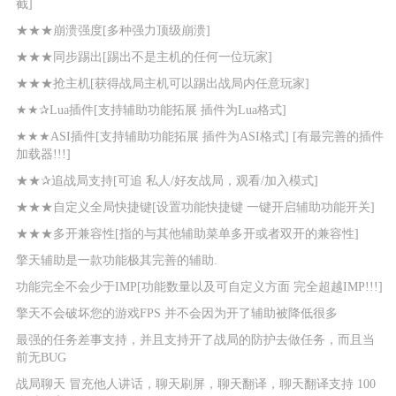
截]
★★★崩溃强度[多种强力顶级崩溃]
★★★同步踢出[踢出不是主机的任何一位玩家]
★★★抢主机[获得战局主机可以踢出战局内任意玩家]
★★✰Lua插件[支持辅助功能拓展 插件为Lua格式]
★★★ASI插件[支持辅助功能拓展 插件为ASI格式] [有最完善的插件
加载器!!!]
★★✰追战局支持[可追 私人/好友战局，观看/加入模式]
★★★自定义全局快捷键[设置功能快捷键 一键开启辅助功能开关]
★★★多开兼容性[指的与其他辅助菜单多开或者双开的兼容性]
擎天辅助是一款功能极其完善的辅助.
功能完全不会少于IMP[功能数量以及可自定义方面 完全超越IMP!!!]
擎天
不会破坏您的游戏FPS 并不会因为开了辅助被降低很多
最强的任务差事支持，并且支持开了战局的防护去做任务，而且当
前无BUG
战局聊天 冒充他人讲话，聊天刷屏，聊天翻译，聊天翻译支持 100