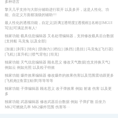
多种语言
擎天
几乎支持与大部分辅助进行双开 以及多开，这是人性化、功
能、自定义方面都顶级的辅助!!!
最人性化的透视功能，自定义[距离][透明度][透视框][名称][IMGUI
写法]可满足所有人!
独家功能 载具信息编辑器 又名处理编辑器，支持修改载具后台数据
[支持船 马克兔 以及全部]
[加速] [刹车] [转向] [防御力] [档位] [换挡] [悬挂] [马克兔][飞行器]
[飞机] [直升机] [喷气背包] [坦克]
独家功能 天气信息编辑器 顾名思义 修改天气数据[也支持换天气]
例如云 例如光照 以及粒子特效
独家功能 爆炸效果编辑器 修改爆炸的效果伤害以及范围震动跟更多
[飞机炮][鱼雷][粘弹]等等等等
独家功能 子弹编辑器 顾名思义 改子弹效果 例如 射速 伤害 以及更
多
独家功能 武器编辑器 修改武器后台数据 例如 子弹扩散 后坐力
MK2可燃烧几率 MK2爆炸范围 伤害等···