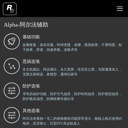

Alpha-阿尔法辅助
辅助介绍
使用教程
辅助产品
辅助功能
辅助视频
辅助列表
最新动态
查询订单
首页
基础功能
血量恢复，保存衣服，时间变慢，保镖，视觉效果，不透明度，粒
子效果，穿墙，快速奔跑，龙吸术等
恶搞选项
非主机踢出，同步踢出，永久黑屏，传送至公寓，无限邀请加入，
无限交易错误，套模型，通缉玩家等
防护选项
寻常的保护功能，防护天气崩溃，防护时间崩溃，防护模型崩溃，
防护载具崩溃，防网络事件踢出等
其他选项
阿尔法有着独一无二的精致模组功能异常强大，能线上模式使用闪
电侠，恶灵骑士，巨型DIY高达机器人