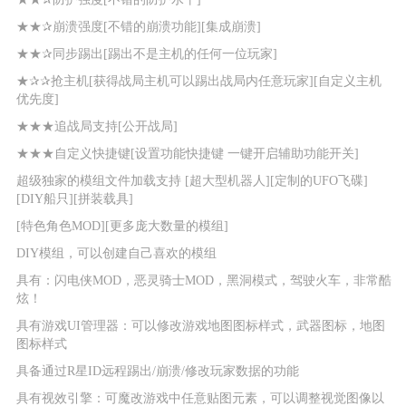
★★✰崩溃强度[不错的崩溃功能][集成崩溃]
★★✰同步踢出[踢出不是主机的任何一位玩家]
★✰✰抢主机[获得战局主机可以踢出战局内任意玩家][自定义主机
优先度]
★★★追战局支持[公开战局]
★★★自定义快捷键[设置功能快捷键 一键开启辅助功能开关]
超级独家的模组文件加载支持 [超大型机器人][定制的UFO飞碟]
[DIY船只][拼装载具]
[特色角色MOD][更多庞大数量的模组]
DIY模组，可以创建自己喜欢的模组
具有：闪电侠MOD，恶灵骑士MOD，黑洞模式，驾驶火车，非常酷
炫！
具有游戏UI管理器：可以修改游戏地图图标样式，武器图标，地图
图标样式
具备通过R星ID远程踢出/崩溃/修改玩家数据的功能
具有视效引擎：可魔改游戏中任意贴图元素，可以调整视觉图像以