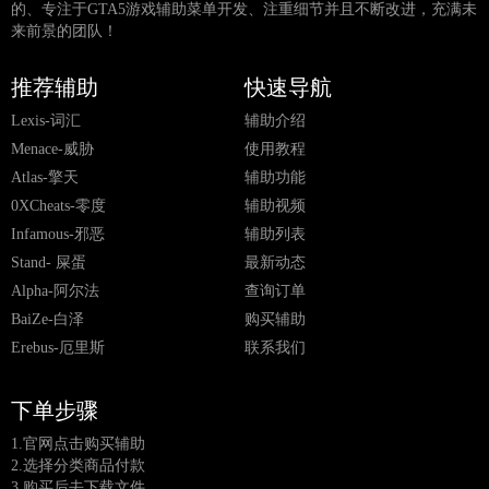
的、专注于GTA5游戏辅助菜单开发、注重细节并且不断改进，充满未
来前景的团队！
推荐辅助
快速导航
Lexis-词汇
辅助介绍
Menace-威胁
使用教程
Atlas-擎天
辅助功能
0XCheats-零度
辅助视频
Infamous-邪恶
辅助列表
Stand- 屎蛋
最新动态
Alpha-阿尔法
查询订单
BaiZe-白泽
购买辅助
Erebus-厄里斯
联系我们
下单步骤
1.官网点击购买辅助
2.选择分类商品付款
3.购买后去下载文件