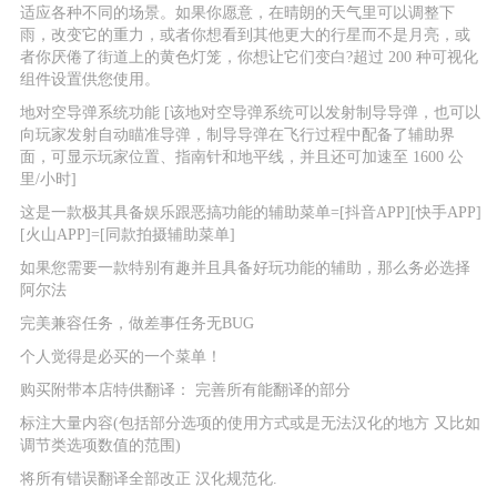
适应各种不同的场景。如果你愿意，在晴朗的天气里可以调整下
雨，改变它的重力，或者你想看到其他更大的行星而不是月亮，或
者你厌倦了街道上的黄色灯笼，你想让它们变白?超过 200 种可视化
组件设置供您使用。
地对空导弹系统功能 [该地对空导弹系统可以发射制导导弹，也可以
向玩家发射自动瞄准导弹，制导导弹在飞行过程中配备了辅助界
面，可显示玩家位置、指南针和地平线，并且还可加速至 1600 公
里/小时]
这是一款极其具备娱乐跟恶搞功能的辅助菜单=[抖音APP][快手APP]
[火山APP]=[同款拍摄辅助菜单]
如果您需要一款特别有趣并且具备好玩功能的辅助，那么务必选择
阿尔法
完美兼容任务，做差事任务无BUG
个人觉得是必买的一个菜单！
购买附带本店特供翻译： 完善所有能翻译的部分
标注大量内容(包括部分选项的使用方式或是无法汉化的地方 又比如
调节类选项数值的范围)
将所有错误翻译全部改正 汉化规范化.